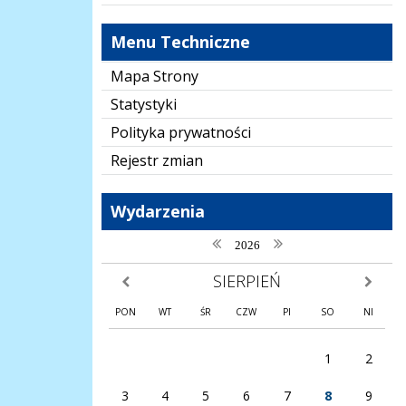
Menu Techniczne
Mapa Strony
Statystyki
Polityka prywatności
Rejestr zmian
Wydarzenia
poprzedni rok
następny rok
2026
SIERPIEŃ
poprzedni miesiąc
następny
PON
WT
ŚR
CZW
PI
SO
NI
1
2
3
4
5
6
7
8
9