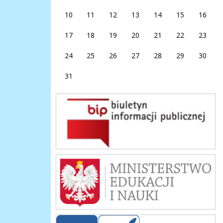
10
11
12
13
14
15
16
17
18
19
20
21
22
23
24
25
26
27
28
29
30
31
bip
men
kuratorium_krakow