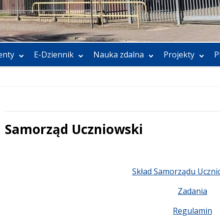
nty
E-Dziennik
Nauka zdalna
Projekty
P
Samorząd Uczniowski
Treść
Skład Samorządu Uczni
Zadania
Regulamin