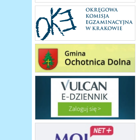
oke_krakow
urzad_gminy
vulcan
mol_net