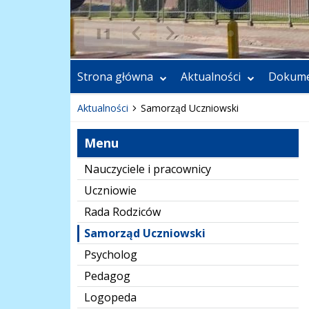
❚❚
Poprzedni Element
Następny Element
Strona główna
Aktualności
Dokume
Aktualności
Samorząd Uczniowski
Menu
Nauczyciele i pracownicy
Uczniowie
Rada Rodziców
Samorząd Uczniowski
Psycholog
Pedagog
Logopeda