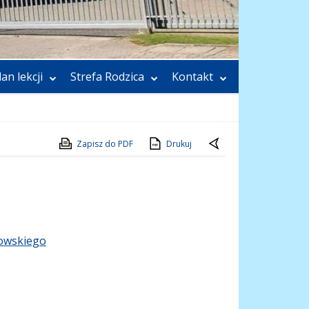
lan lekcji
Strefa Rodzica
Kontakt
Zapisz do PDF
Drukuj
owskiego