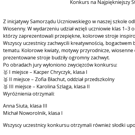
Konkurs na Najpiękniejszy S
Z inicjatywy Samorządu Uczniowskiego w naszej szkole odb
Wiosenny. W wydarzeniu udział wzięli uczniowie klas 1–3 o
którzy zaprezentowali przepiękne, kolorowe stroje inspi
Wszyscy uczestnicy zachwycili kreatywnością, bogactwem
tematu. Kolorowe kwiaty, motywy przyrodnicze, wiosenne d
prezentowane stroje budziły ogromny zachwyt.
Po obradach jury wyłoniono zwycięzców konkursu:
🥇 I miejsce – Kacper Chryczyk, klasa I
🥈 II miejsce – Zofia Błachut, oddział przedszkolny
🥉 III miejsce – Karolina Szlaga, klasa II
Wyróżnienia otrzymali:
Anna Siuta, klasa III
Michał Noworolnik, klasa I
Wszyscy uczestnicy konkursu otrzymali również słodki up